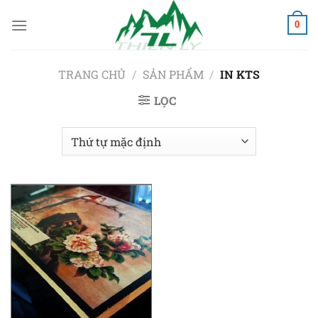
Chuyển
đến
0
nội
dung
TRANG CHỦ
/
SẢN PHẨM
/
IN KTS
LỌC