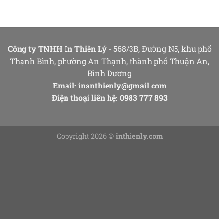
Công ty TNHH In Thiên Lý
- 568/3B, Đường N5, khu phố
Thạnh Bình, phường An Thạnh, thành phố Thuận An,
Bình Dương
Email:
inanthienly@gmail.com
Điện thoại liên hệ: 0983 777 893
Copyright 2026 ©
inthienly.com