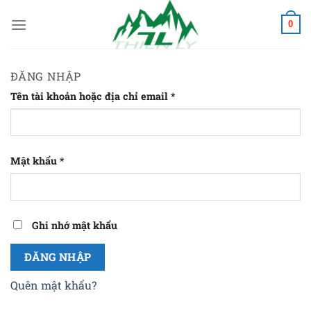
Chuyển
đến
0
nội
dung
ĐĂNG NHẬP
Tên tài khoản hoặc địa chỉ email
*
Mật khẩu
*
Ghi nhớ mật khẩu
ĐĂNG NHẬP
Quên mật khẩu?