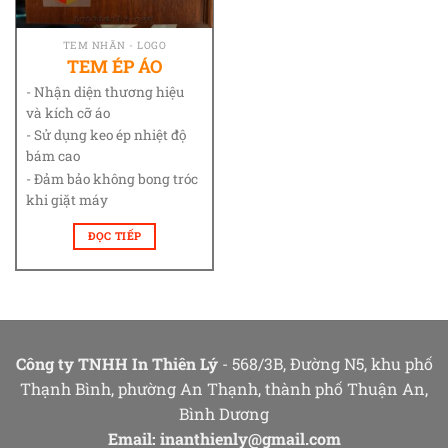
TEM NHÃN - LOGO
TEM ÉP ÁO
- Nhận diện thương hiệu
và kích cỡ áo
- Sử dụng keo ép nhiệt độ
bám cao
- Đảm bảo không bong tróc
khi giặt máy
ĐỌC TIẾP
Công ty TNHH In Thiên Lý
- 568/3B, Đường N5, khu phố
Thạnh Bình, phường An Thạnh, thành phố Thuận An,
Bình Dương
Email:
inanthienly@gmail.com