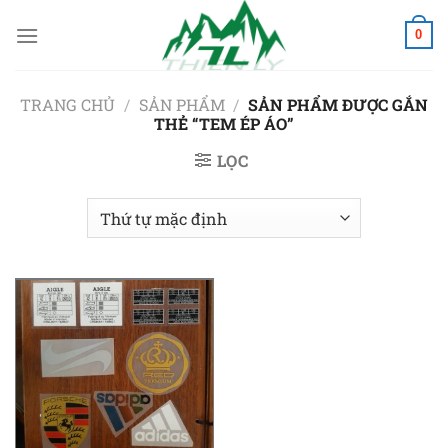
Chuyển
đến
0
nội
dung
TRANG CHỦ
/
SẢN PHẨM
/
SẢN PHẨM ĐƯỢC GẮN
THẺ “TEM ÉP ÁO”
LỌC