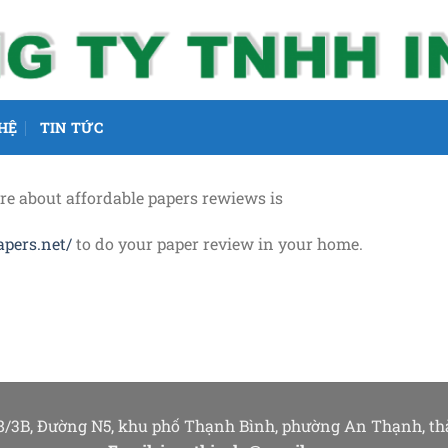
 HỆ
TIN TỨC
re about affordable papers rewiews is
apers.net/
to do your paper review in your home.
8/3B, Đường N5, khu phố Thạnh Bình, phường An Thạnh, t