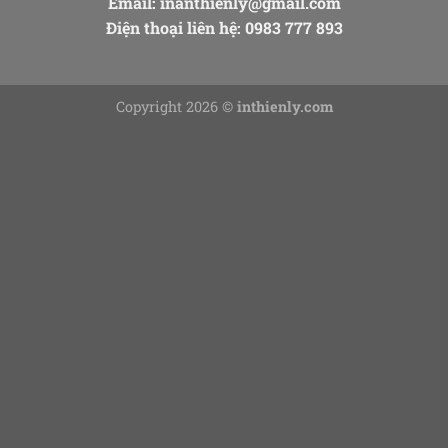
Email:
inanthienly@gmail.com
Điện thoại liên hệ: 0983 777 893
Copyright 2026 ©
inthienly.com