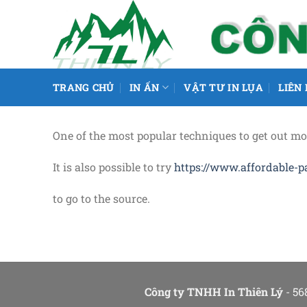
Chuyển
đến
nội
dung
TRANG CHỦ
IN ẤN
VẬT TƯ IN LỤA
LIÊN
One of the most popular techniques to get out mo
It is also possible to try
https://www.affordable-p
to go to the source.
Công ty TNHH In Thiên Lý
- 56