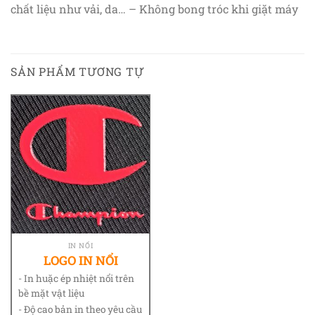
chất liệu như vải, da… – Không bong tróc khi giặt máy
SẢN PHẨM TƯƠNG TỰ
IN NỔI
LOGO IN NỔI
- In huặc ép nhiệt nổi trên
bề mặt vật liệu
- Độ cao bản in theo yêu cầu