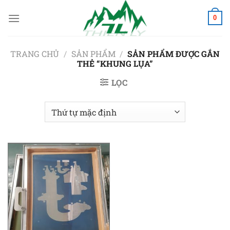
Chuyển
đến
0
nội
dung
TRANG CHỦ
/
SẢN PHẨM
/
SẢN PHẨM ĐƯỢC GẮN
THẺ “KHUNG LỤA”
LỌC