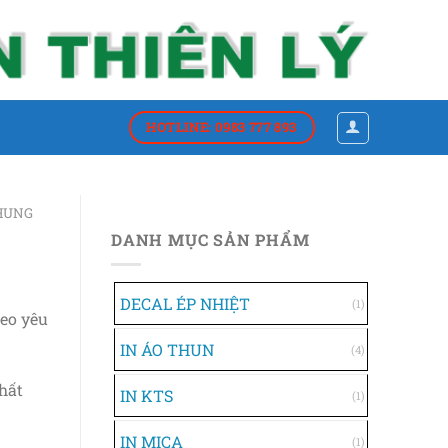
HOTLINE: 0983 777 893
HUNG
DANH MỤC SẢN PHẨM
DECAL ÉP NHIỆT
(1)
heo yêu
IN ÁO THUN
(4)
hất
IN KTS
(1)
IN MICA
(1)