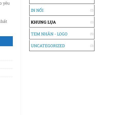
o yêu
IN NỔI
(2)
chất
KHUNG LỤA
(1)
TEM NHÃN - LOGO
(5)
UNCATEGORIZED
(3)