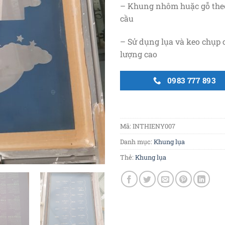
– Khung nhôm huặc gỗ the
cầu
– Sử dụng lụa và keo chụp 
lượng cao
0983 777 893
Mã:
INTHIENY007
Danh mục:
Khung lụa
Thẻ:
Khung lụa