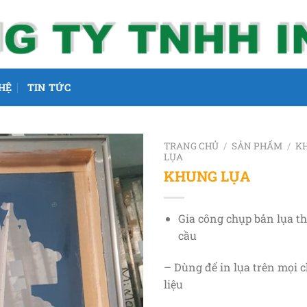
 HỆ
TIN TỨC
TRANG CHỦ
/
SẢN PHẨM
/
K
LỤA
KHUNG LỤA
Gia công chụp bản lụa t
cầu
– Dùng để in lụa trên mọi c
liệu